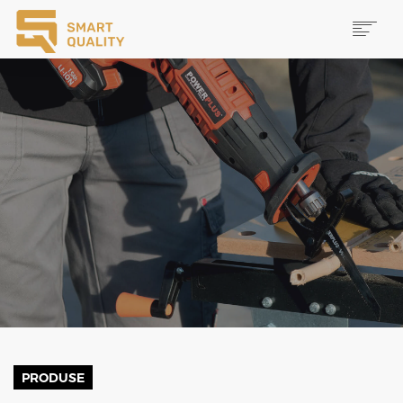
PRODUSE
NOUTĂȚI
PROMOȚII
MAI MULTE
CAUTĂ
CONTACT
PRODUSE