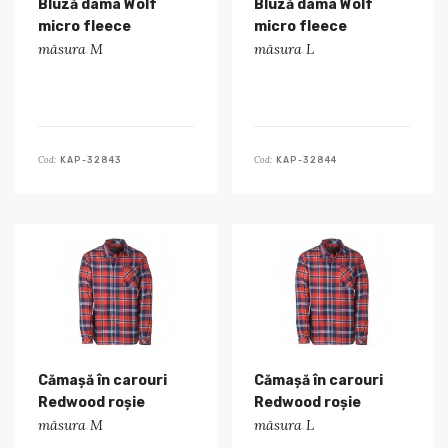
Bluză dama Wolf
Bluză dama Wolf
micro fleece
micro fleece
măsura M
măsura L
Cod:
Cod:
KAP-32843
KAP-32844
Cămașă în carouri
Cămașă în carouri
Redwood roșie
Redwood roșie
măsura M
măsura L