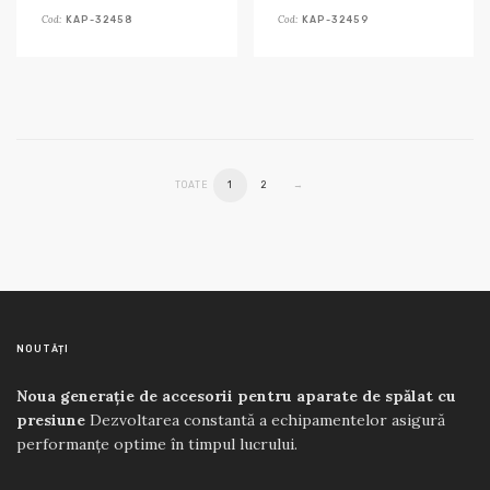
Cod:
Cod:
KAP-32458
KAP-32459
TOATE
1
2
→
NOUTĂȚI
Noua generație de accesorii pentru aparate de spălat cu
presiune
Dezvoltarea constantă a echipamentelor asigură
performanțe optime în timpul lucrului.