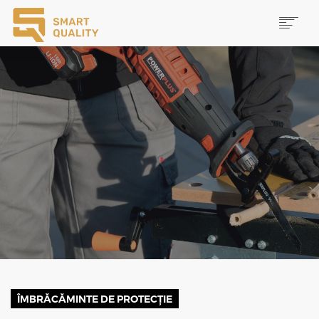
PRODUSE
NOUTĂȚI
PROMOȚII
MAI MULTE
CAUTĂ
CONTACT
ÎMBRĂCĂMINTE DE PROTECȚIE