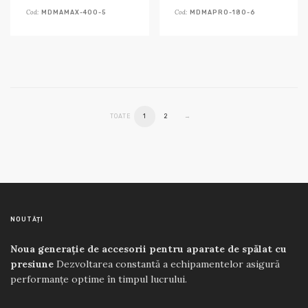
Cod:
Cod:
MDMAMAX-400-5
MDMAPRO-180-6
TOATE
1
2
→
NOUTĂȚI
Noua generație de accesorii pentru aparate de spălat cu
presiune
Dezvoltarea constantă a echipamentelor asigură
performanțe optime în timpul lucrului.