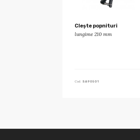
Clește popnituri
lungime 210 mm
Cod:
SA90501