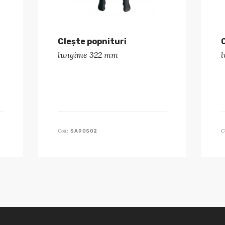
Clește popnituri
lungime 322 mm
Cod:
C
SA90502