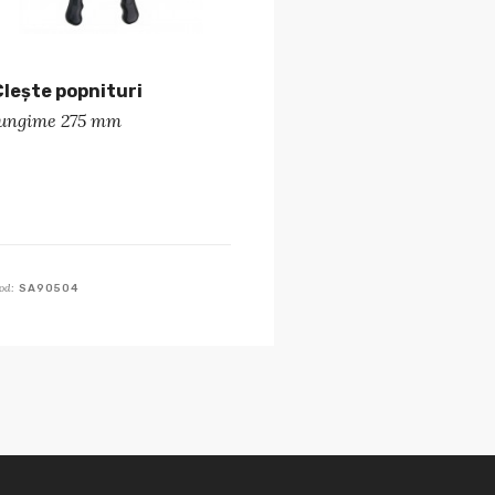
Clește popnituri
lungime 275 mm
od:
SA90504