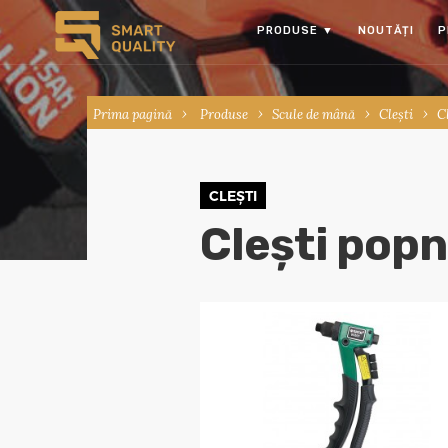
PRODUSE
▼
NOUTĂȚI
P
Prima pagină
Produse
Scule de mână
Clești
C
CLEȘTI
Clești popn