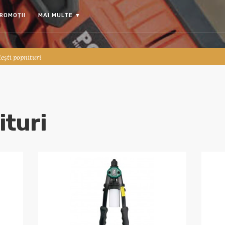
ROMOȚII
MAI MULTE
▼
lești popnituri
ituri