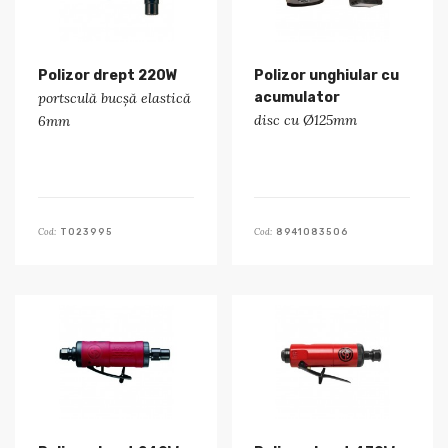
Polizor drept 220W
Polizor unghiular cu
portsculă bucșă elastică
acumulator
disc cu Ø125mm
6mm
Cod:
Cod:
T023995
8941083506