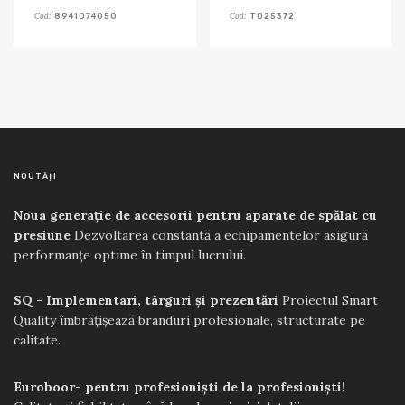
Cod:
Cod:
8941074050
T025372
NOUTĂȚI
Noua generație de accesorii pentru aparate de spălat cu
presiune
Dezvoltarea constantă a echipamentelor asigură
performanțe optime în timpul lucrului.
SQ - Implementari, târguri și prezentări
Proiectul Smart
Quality îmbrățișează branduri profesionale, structurate pe
calitate.
Euroboor- pentru profesioniști de la profesioniști!