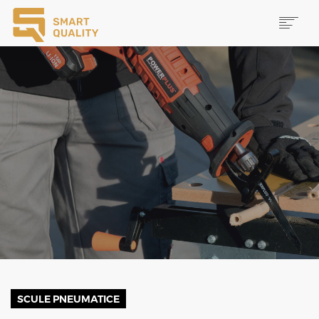
PRODUSE
NOUTĂȚI
PROMOȚII
MAI MULTE
CAUTĂ
CONTACT
SCULE PNEUMATICE