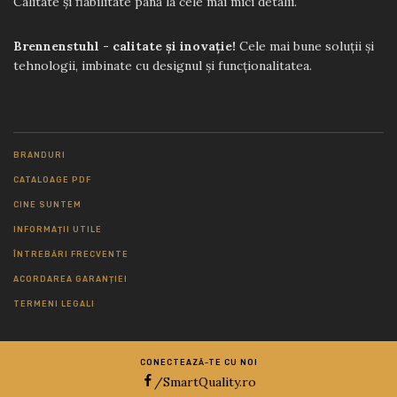
Calitate și fiabilitate până la cele mai mici detalii.
Brennenstuhl - calitate și inovație!
Cele mai bune soluții și
tehnologii, imbinate cu designul și funcționalitatea.
BRANDURI
CATALOAGE PDF
CINE SUNTEM
INFORMAȚII UTILE
ÎNTREBĂRI FRECVENTE
ACORDAREA GARANȚIEI
TERMENI LEGALI
CONECTEAZĂ-TE CU NOI
/SmartQuality.ro