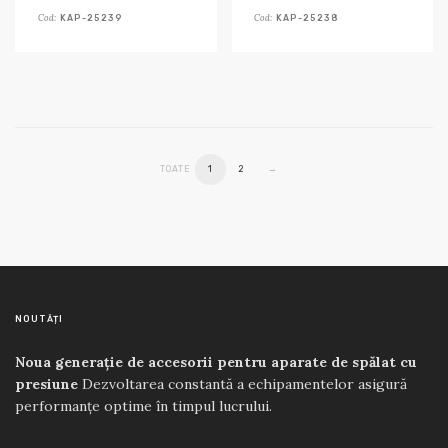
Cod:
Cod:
KAP-25239
KAP-25238
TOATE
1
2
→
NOUTĂȚI
Noua generație de accesorii pentru aparate de spălat cu
presiune
Dezvoltarea constantă a echipamentelor asigură
performanțe optime în timpul lucrului.