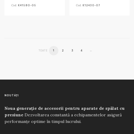
Cod:
Cod:
K41580-05
K12430-07
TOATE
1
2
3
4
→
NOUTĂȚI
Noua generație de accesorii pentru aparate de spălat cu
presiune
Dezvoltarea constantă a echipamentelor asigură
performanțe optime în timpul lucrului.