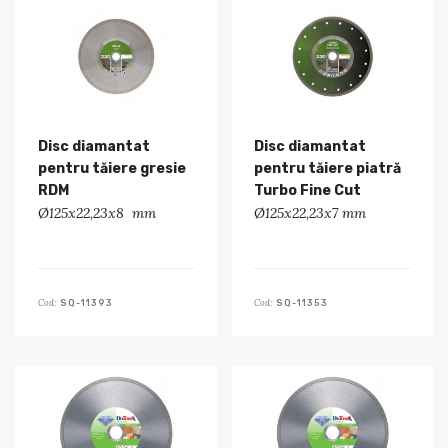
Disc diamantat
Disc diamantat
pentru tăiere gresie
pentru tăiere piatră
RDM
Turbo Fine Cut
Ø125x22,23x8 mm
Ø125x22,23x7 mm
Cod:
Cod:
SQ-11393
SQ-11353