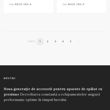
Cod:
Cod:
MDCE-180-4
MDCE-180-5
TOATE
1
2
3
4
5
→
NOUTĂȚI
Noua generație de accesorii pentru aparate de spălat cu
presiune
Dezvoltarea constantă a echipamentelor asigură
performanțe optime în timpul lucrului.