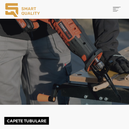
PRODUSE
NOUTĂȚI
PROMOȚII
MAI MULTE
CAUTĂ
CONTACT
CAPETE TUBULARE