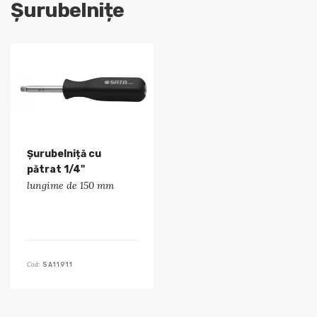
Șurubelnițe
Șurubelniță cu
pătrat 1/4"
lungime de 150 mm
Cod:
SA11911