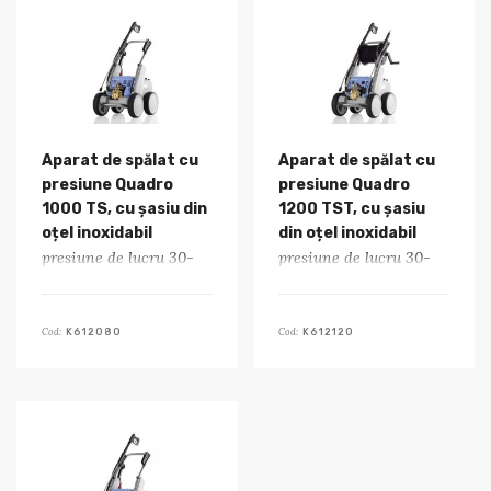
Aparat de spălat cu
Aparat de spălat cu
presiune Quadro
presiune Quadro
1000 TS, cu șasiu din
1200 TST, cu șasiu
oțel inoxidabil
din oțel inoxidabil
presiune de lucru 30-
presiune de lucru 30-
220 bar
180 bar
Cod:
Cod:
K612080
K612120