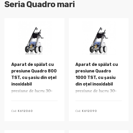
Seria Quadro mari
Aparat de spălat cu
Aparat de spălat cu
presiune Quadro 800
presiune Quadro
TST, cu șasiu din oțel
1000 TST, cu șasiu
inoxidabil
din oțel inoxidabil
presiune de lucru 30-
presiune de lucru 30-
250 bar
220 bar
Cod:
Cod:
K612060
K612090