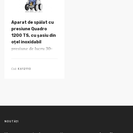
Aparat de spălat cu
presiune Quadro
1200 TS, cu șasiu din
oțel inoxidabil
presiune de lucru 30-
180 bar
Cod:
K612110
NOUTĂȚI