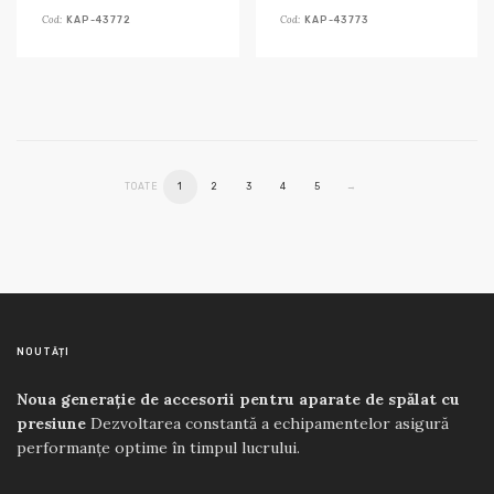
Cod:
Cod:
KAP-43772
KAP-43773
TOATE
1
2
3
4
5
→
NOUTĂȚI
Noua generație de accesorii pentru aparate de spălat cu
presiune
Dezvoltarea constantă a echipamentelor asigură
performanțe optime în timpul lucrului.