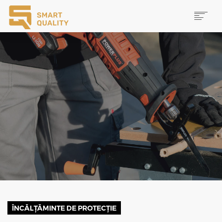
PRODUSE
NOUTĂȚI
PROMOȚII
MAI MULTE
CAUTĂ
CONTACT
ÎNCĂLȚĂMINTE DE PROTECȚIE