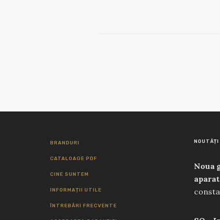
NOUTĂȚI
BRANDURI
CATALOAGE PDF
Noua g
CINE SUNTEM
aparat
consta
INFORMAȚII UTILE
perfor
ÎNTREBĂRI FRECVENTE