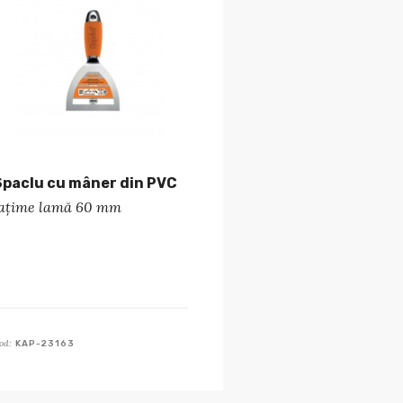
Spaclu cu mâner din PVC
lațime lamă 60 mm
od:
KAP-23163