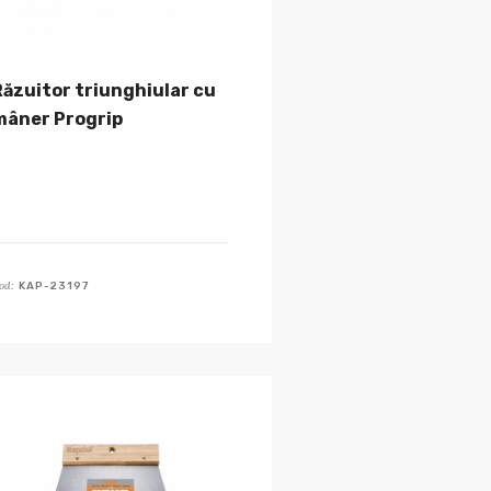
Răzuitor triunghiular cu
mâner Progrip
od:
KAP-23197