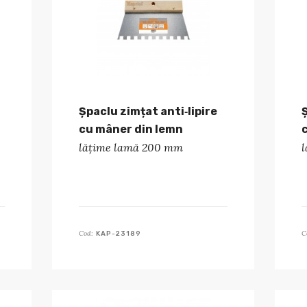
Șpaclu zimțat anti‑lipire
cu mâner din lemn
lățime lamă 200 mm
Cod:
C
KAP-23189