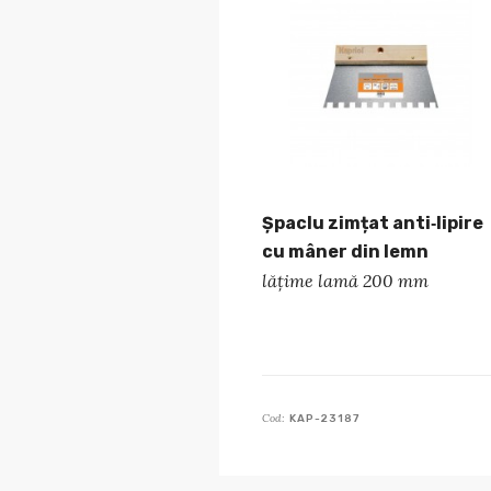
Șpaclu zimțat anti‑lipire
cu mâner din lemn
lățime lamă 200 mm
Cod:
KAP-23187