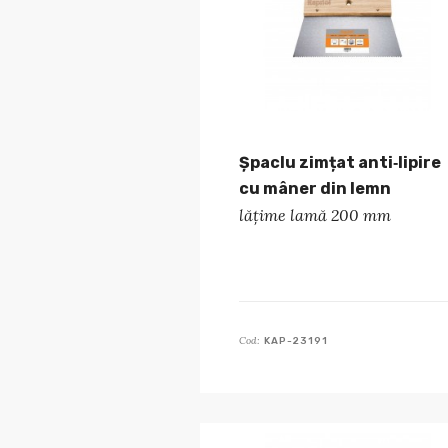
Șpaclu zimțat anti‑lipire
cu mâner din lemn
lățime lamă 200 mm
Cod:
KAP-23191