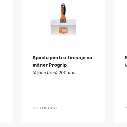
Șpaclu pentru finișaje cu
mâner Progrip
lățime lamă 200 mm
Cod:
C
KAP-23178