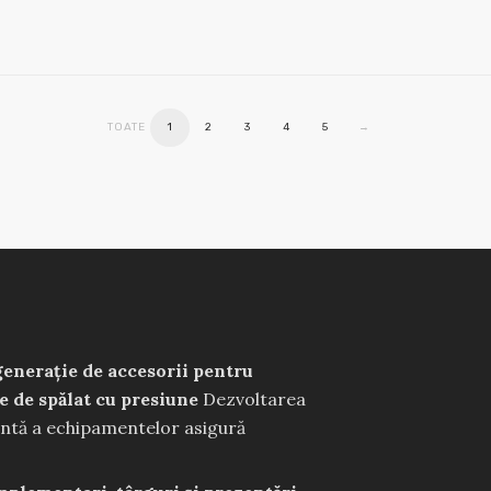
TOATE
1
2
3
4
5
→
enerație de accesorii pentru
e de spălat cu presiune
Dezvoltarea
ntă a echipamentelor asigură
manțe optime în timpul lucrului.