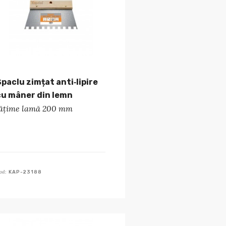
Șpaclu zimțat anti‑lipire
cu mâner din lemn
lățime lamă 200 mm
od:
KAP-23188