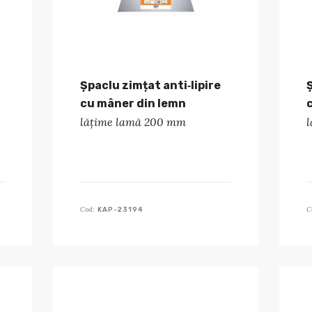
Șpaclu zimțat anti‑lipire
cu mâner din lemn
lățime lamă 200 mm
Cod:
C
KAP-23194