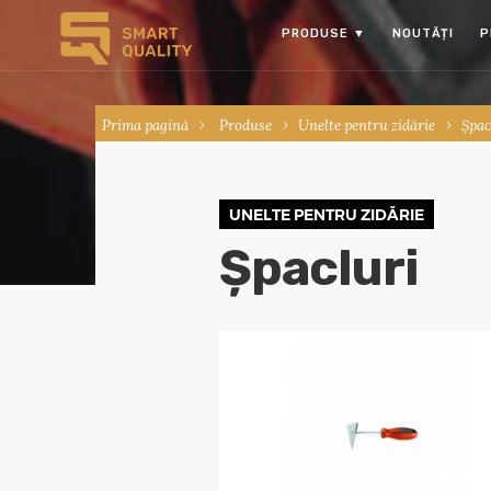
PRODUSE
▼
NOUTĂȚI
P
Prima pagină
Produse
Unelte pentru zidărie
Șpac
UNELTE PENTRU ZIDĂRIE
Șpacluri