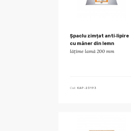
Șpaclu zimțat anti‑lipire
cu mâner din lemn
lățime lamă 200 mm
Cod:
KAP-23193