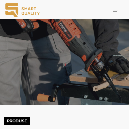
PRODUSE
NOUTĂȚI
PROMOȚII
MAI MULTE
CAUTĂ
CONTACT
PRODUSE