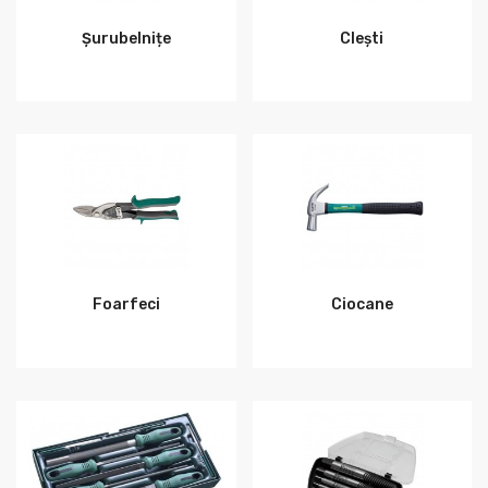
Șurubelnițe
Clești
Foarfeci
Ciocane