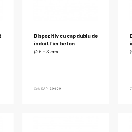
t
Dispozitiv cu cap dublu de
îndoit fier beton
Ø 6 - 8 mm
Cod:
C
KAP-20600