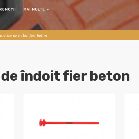
ROMOȚII
MAI MULTE
▼
ozitive de îndoit fier beton
 de îndoit fier beton