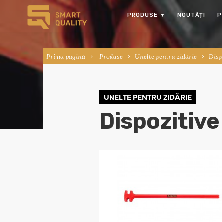
PRODUSE
▼
NOUTĂȚI
P
Prima pagină
Produse
Unelte pentru zidărie
Disp
UNELTE PENTRU ZIDĂRIE
Dispozitive