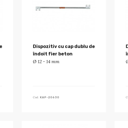
e
Dispozitiv cu cap dublu de
îndoit fier beton
Ø 12 - 14 mm
Cod:
C
KAP-20630