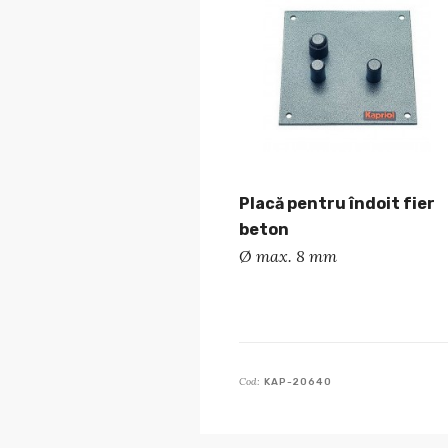
Placă pentru îndoit fier
beton
Ø max. 8 mm
Cod:
KAP-20640