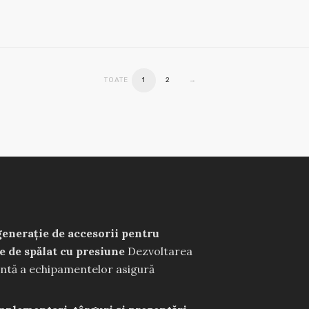
TOATE
1
2
→
enerație de accesorii pentru
e de spălat cu presiune
Dezvoltarea
ntă a echipamentelor asigură
manțe optime în timpul lucrului.