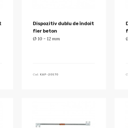
t
Dispozitiv dublu de îndoit
fier beton
Ø 10 - 12 mm
Cod:
C
KAP-20570