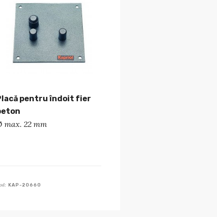
Placă pentru îndoit fier
beton
Ø max. 22 mm
od:
KAP-20660