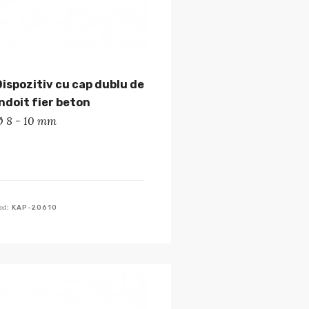
Dispozitiv cu cap dublu de
îndoit fier beton
Ø 8 - 10 mm
od:
KAP-20610