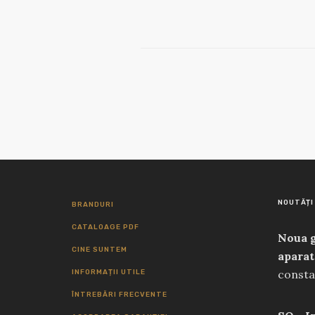
NOUTĂȚI
BRANDURI
CATALOAGE PDF
Noua g
CINE SUNTEM
aparat
consta
INFORMAȚII UTILE
perfor
ÎNTREBĂRI FRECVENTE