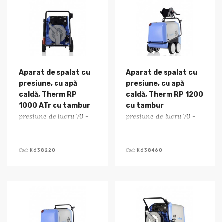
Aparat de spalat cu
Aparat de spalat cu
presiune, cu apă
presiune, cu apă
caldă, Therm RP
caldă, Therm RP 1200
1000 ATr cu tambur
cu tambur
presiune de lucru 70 -
presiune de lucru 70 -
200 bar
190 bar
Cod:
Cod:
K638220
K638460