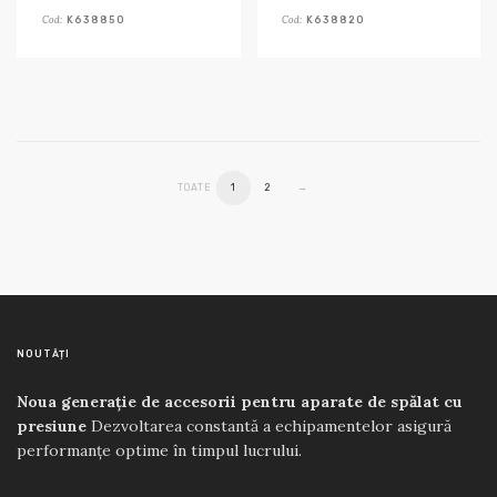
Cod:
Cod:
K638850
K638820
TOATE
1
2
→
NOUTĂȚI
Noua generație de accesorii pentru aparate de spălat cu
presiune
Dezvoltarea constantă a echipamentelor asigură
performanțe optime în timpul lucrului.