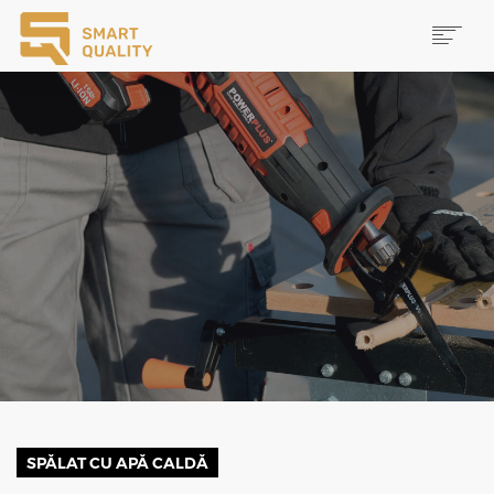
PRODUSE
NOUTĂȚI
PROMOȚII
MAI MULTE
CAUTĂ
CONTACT
SPĂLAT CU APĂ CALDĂ