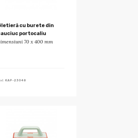
Gletieră cu burete din
cauciuc portocaliu
dimensiuni 70 x 400 mm
od:
KAP-23048