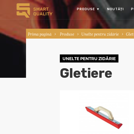
PRODUSE
▼
NOUTĂȚI
P
Prima pagină
Produse
Unelte pentru zidărie
Glet
UNELTE PENTRU ZIDĂRIE
Gletiere