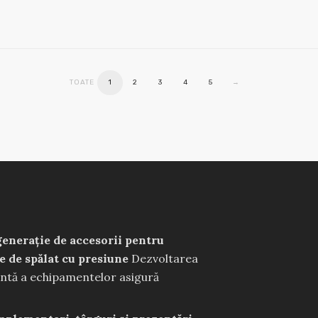
TOATE
1
2
3
4
5
→
enerație de accesorii pentru
e de spălat cu presiune
Dezvoltarea
ntă a echipamentelor asigură
manțe optime în timpul lucrului.