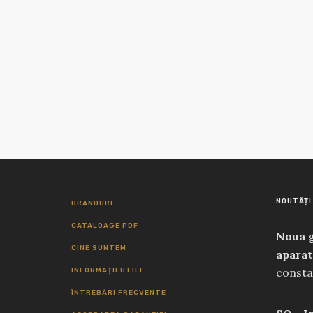
NOUTĂȚI
BRANDURI
CATALOAGE PDF
Noua g
CINE SUNTEM
aparat
consta
INFORMAȚII UTILE
perfor
ÎNTREBĂRI FRECVENTE