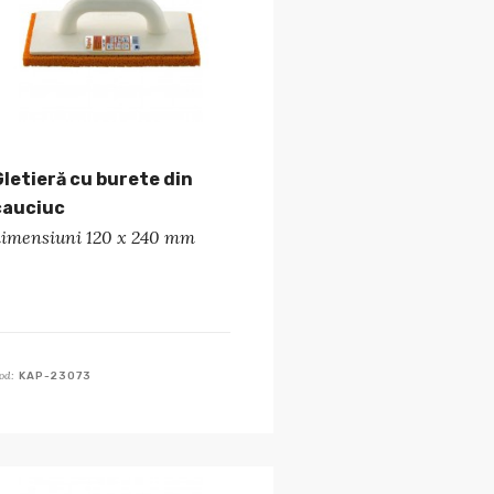
Gletieră cu burete din
cauciuc
dimensiuni 120 x 240 mm
od:
KAP-23073