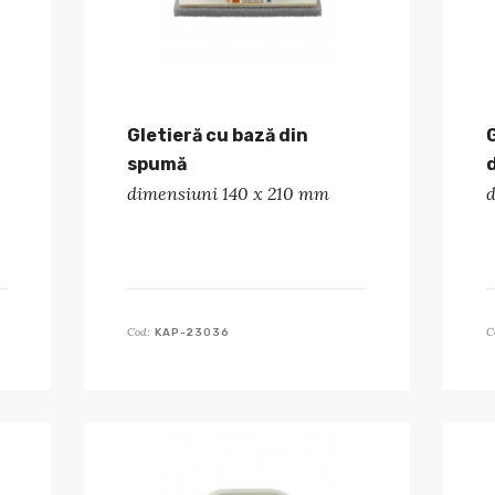
Gletieră cu bază din
spumă
dimensiuni 140 x 210 mm
d
Cod:
C
KAP-23036