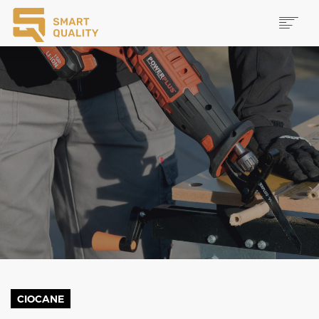
PRODUSE
NOUTĂȚI
PROMOȚII
MAI MULTE
CAUTĂ
CONTACT
CIOCANE