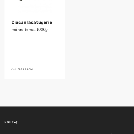
Ciocan lăcătușerie
mâner lemn, 1000g
Cod:
SA92406
NOUTĂȚI